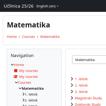
Skip to main content
Učilnica 25/26
English ‎(en)‎
Matematika
Home
Courses
Matematika
Blocks
Skip Navigation
Navigation
Course categories
Home
My courses
My courses
1. letnik
Courses
2. letnik
Matematika
3. letnik
1. letnik
Magistrski študij
2. letnik
Doktorski študij