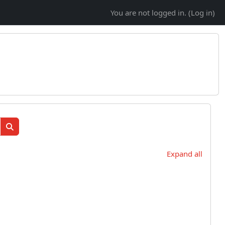
You are not logged in. (
Log in
)
Search courses
Search courses
Expand all