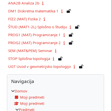
ANA2B Analiza 2b
DM1 Diskretna matematika 1
FIZ2 (MAT) Fizika 2
ŠTUD (MAT1-2L) Splošno o študiju
PROG1 (MAT) Programiranje 1
PROG2 (MAT) Programiranje 2
SEM (MAT&PEM) Seminar
STOP Splošna topologija
UGT Uvod v geometrijsko topologijo
Bloki
Preskoči Navigacija
Navigacija
Domov
Moji predmeti
Moji predmeti
Predmeti