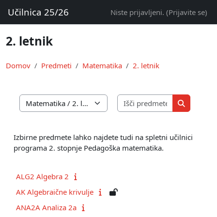
Preskoči na glavno vsebino
Učilnica 25/26
Niste prijavljeni. (
Prijavite se
)
2. letnik
Domov
Predmeti
Matematika
2. letnik
Išči predmet
Kategorije predmetov
Išči predm
Izbirne predmete lahko najdete tudi na spletni učilnici
programa 2. stopnje Pedagoška matematika.
ALG2 Algebra 2
AK Algebraične krivulje
ANA2A Analiza 2a