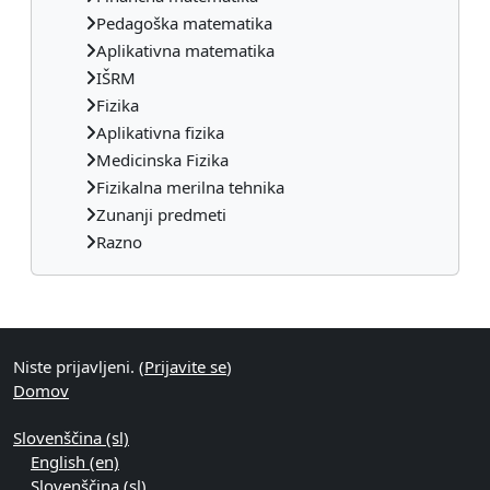
Pedagoška matematika
Aplikativna matematika
IŠRM
Fizika
Aplikativna fizika
Medicinska Fizika
Fizikalna merilna tehnika
Zunanji predmeti
Razno
Supplementary blocks
Niste prijavljeni. (
Prijavite se
)
Domov
Slovenščina ‎(sl)‎
English ‎(en)‎
Slovenščina ‎(sl)‎