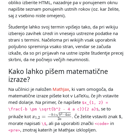
obliko izberite HTML, nazadnje pa v ponujenem oknu
napišite seznam ponujenih ustnih rokov (oz. kar želite,
saj z vsebino niste omejeni).
Študentje lahko svoj termin vpišejo tako, da pri wikiju
izberejo zavihek
Uredi
in vnesejo ustrezne podatke na
strani s termini. Načeloma pri wikijih vsak uporabnik
poljubno spreminja vsako stran, vendar se začuda
izkaže, da so pri prijavah na ustne izpite študentje precej
skrbni, da ne počnejo večjih neumnosti.
Kako lahko pišem matematične
izraze?
Na učilnici je naložen
MathJax
, ki vam omogoča, da
matematične izraze pišete kot v LaTeXu, če jih vstavite
med dolarje. Na primer, če napišete
$x_{1, 2} =
, se to
\frac{-b \pm \sqrt{b^2 - 4 a c}}{2 a}$
x
1
,
2
=
−
b
±
b
2
−
4
a
c
2
a
prikaže kot
. Če želite vstaviti znak $,
morate napisati
, ali pa uporabiti znački
in
\$
<code>
, znotraj katerih je MathJax izklopljen.
<pre>