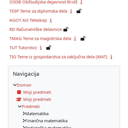
OSDB Obštudijska dejavnost Bridž
TDIP Teme za diplomska dela
AGOT AO Teleskop
RD Računalniške delavnice
TMAG Teme za magistrska dela
TUT Tutorstvo
TIG Teme iz gospodarstva za zaključna dela (MAT)
Bloki
Preskoči Navigacija
Navigacija
Domov
Moji predmeti
Moji predmeti
Predmeti
Matematika
Finančna matematika
Pedagoška matematika