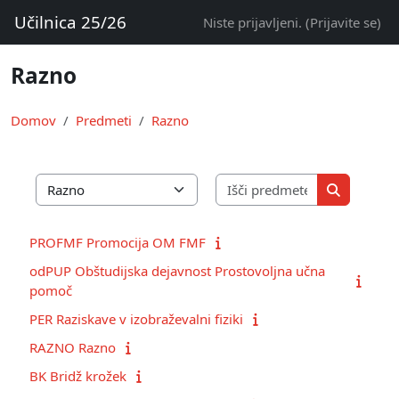
Preskoči na glavno vsebino
Učilnica 25/26
Niste prijavljeni. (
Prijavite se
)
Razno
Domov
Predmeti
Razno
Išči predmet
Kategorije predmetov
Išči predm
PROFMF Promocija OM FMF
odPUP Obštudijska dejavnost Prostovoljna učna
pomoč
PER Raziskave v izobraževalni fiziki
RAZNO Razno
BK Bridž krožek