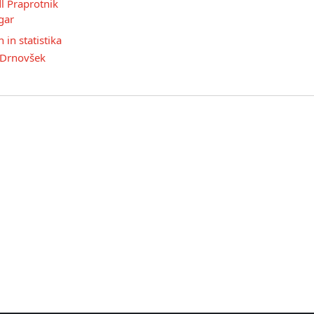
l Praprotnik
gar
 in statistika
Drnovšek