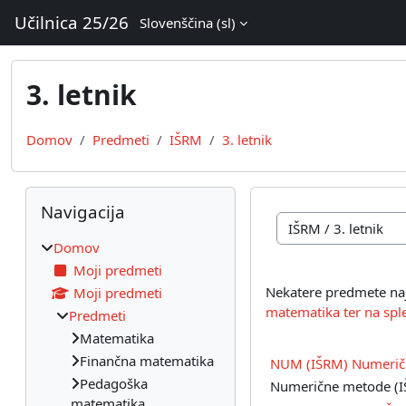
Preskoči na glavno vsebino
Učilnica 25/26
Slovenščina ‎(sl)‎
3. letnik
Domov
Predmeti
IŠRM
3. letnik
Bloki
Preskoči Navigacija
Navigacija
Kategorije predmeto
Domov
Moji predmeti
Nekatere predmete na
Moji predmeti
matematika ter na splet
Predmeti
Matematika
Finančna matematika
NUM (IŠRM) Numerič
Pedagoška
Numerične metode (
matematika