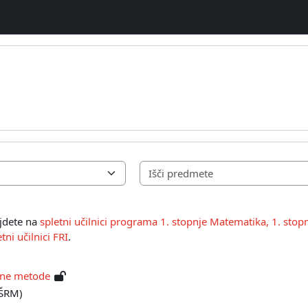
v
jdete na
spletni učilnici programa 1. stopnje Matematika, 1. sto
ni učilnici FRI
.
ne metode
IŠRM)