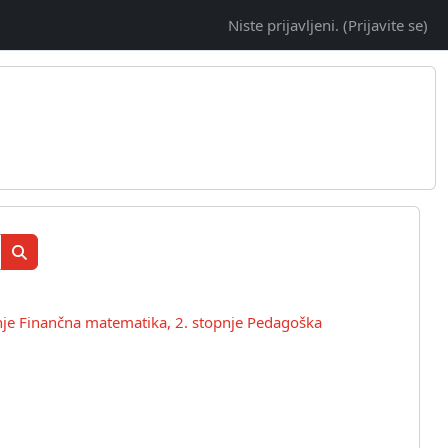
Niste prijavljeni. (
Prijavite se
)
Išči predmete
Išči predmete
pnje Finančna matematika, 2. stopnje Pedagoška