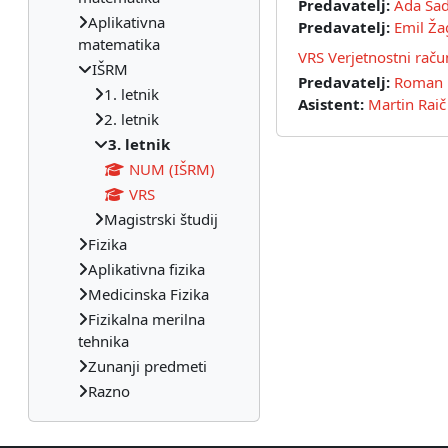
Predavatelj:
Ada Šad
Aplikativna
Predavatelj:
Emil Ža
matematika
VRS Verjetnostni račun
IŠRM
Predavatelj:
Roman 
1. letnik
Asistent:
Martin Raič
2. letnik
3. letnik
NUM (IŠRM)
VRS
Magistrski študij
Fizika
Aplikativna fizika
Medicinska Fizika
Fizikalna merilna
tehnika
Zunanji predmeti
Razno