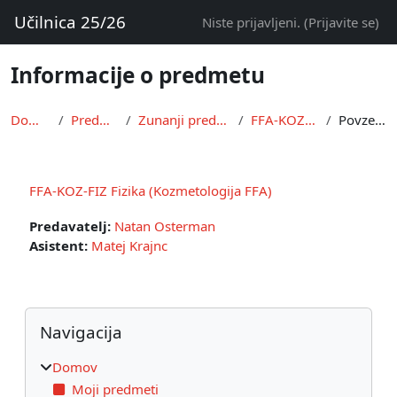
Preskoči na glavno vsebino
Učilnica 25/26
Niste prijavljeni. (
Prijavite se
)
Informacije o predmetu
Domov
Predmeti
Zunanji predmeti
FFA-KOZ-FIZ
Povzetek
FFA-KOZ-FIZ Fizika (Kozmetologija FFA)
Predavatelj:
Natan Osterman
Asistent:
Matej Krajnc
Bloki
Preskoči Navigacija
Navigacija
Domov
Moji predmeti