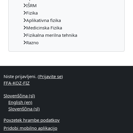
IŠRM
Fizika
Aplikativna fizika
Medicinska Fizika
Fizikalna merilna tehnika
Razno
Supplementary blocks
Niste prijavljeni. (
Prijavite se
)
FFA-KOZ-FIZ
Slovenščina ‎(sl)‎
English ‎(en)‎
Slovenščina ‎(sl)‎
Povzetek hrambe podatkov
Pridobi mobilno aplikacijo