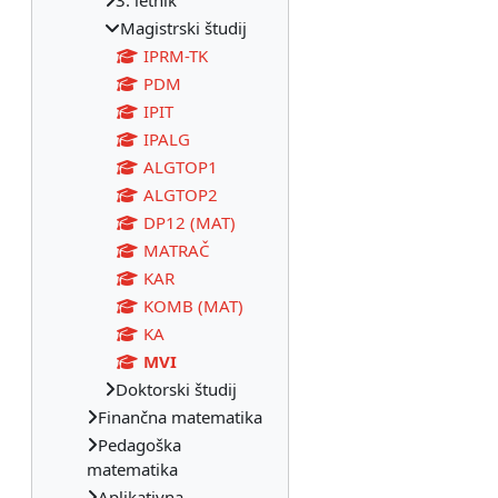
3. letnik
Magistrski študij
IPRM-TK
PDM
IPIT
IPALG
ALGTOP1
ALGTOP2
DP12 (MAT)
MATRAČ
KAR
KOMB (MAT)
KA
MVI
Doktorski študij
Finančna matematika
Pedagoška
matematika
Aplikativna