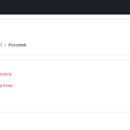
I
Povzetek
striji
a Knez