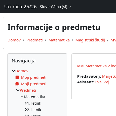
Preskoči na glavno vsebino
Učilnica 25/26
Slovenščina ‎(sl)‎
Informacije o predmetu
Domov
Predmeti
Matematika
Magistrski študij
MV
Bloki
Preskoči Navigacija
Navigacija
MVI Matematika v indu
Domov
Predavatelj:
Marjetk
Moji predmeti
Asistent:
Eva Šraj
Moji predmeti
Predmeti
Matematika
1. letnik
2. letnik