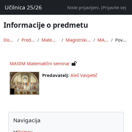
Preskoči na glavno vsebino
Učilnica 25/26
Niste prijavljeni. (
Prijavite se
)
Informacije o predmetu
Domov
Predmeti
Matematika
Magistrski študij
MASEM
Povzetek
MASEM Matematični seminar
Predavatelj:
Aleš Vavpetič
Bloki
Preskoči Navigacija
Navigacija
Domov