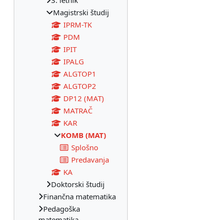
3. letnik
Magistrski študij
IPRM-TK
PDM
IPIT
IPALG
ALGTOP1
ALGTOP2
DP12 (MAT)
MATRAČ
KAR
KOMB (MAT)
Splošno
Predavanja
KA
Doktorski študij
Finančna matematika
Pedagoška
matematika