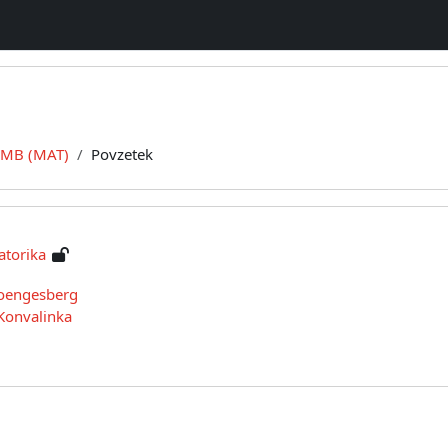
MB (MAT)
Povzetek
torika
oengesberg
Konvalinka