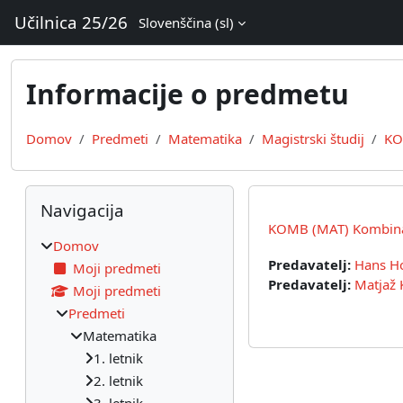
Preskoči na glavno vsebino
Učilnica 25/26
Slovenščina ‎(sl)‎
Informacije o predmetu
Domov
Predmeti
Matematika
Magistrski študij
KO
Bloki
Preskoči Navigacija
Navigacija
KOMB (MAT) Kombina
Domov
Predavatelj:
Hans H
Moji predmeti
Predavatelj:
Matjaž 
Moji predmeti
Predmeti
Matematika
1. letnik
2. letnik